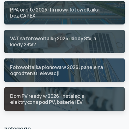
PPA onsite 2026: firmowa fotowoltaika
bez CAPEX
VAT na fotowoltaikę 2026: kiedy 8%, a
kiedy 23%?
Fotowoltaika pionowa w 2026: panele na
ogrodzeniu i elewacji
Dom PV ready w 2026: instalacja
elektryczna pod PV, baterię i EV
kategorie