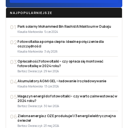
NAJPOPULARNIEJSZE
01
Park solarny Mohammed Bin Rashid Al Maktoum w Dubaju
Klaudia Markowska · 5 cze 2024
02
Fotowoltaika a pompa ciepła: idealne połączenie dla
oszczędności
Klaudia Markowska · 3 sty 2026
03
Opłacalność fotowoltaiki – czy opłaca się montować
fotowoltaikę w 2024 roku?
Bartosz Dworaczyk · 29 kwi 2024
04
Akumulatory AGM i GEL – ładowanie i rozładowywanie
Klaudia Markowska · 13 cze 2024
05
Magazyn energii do fotowoltaiki – czy warto zainwestować w
2024 roku?
Bartosz Dworaczyk · 30 kwi 2024
06
Zielona energia z OZE produkuje 1/3 energii elektrycznej na
świecie!
Bartosz Dworaczyk · 23 maj 2024