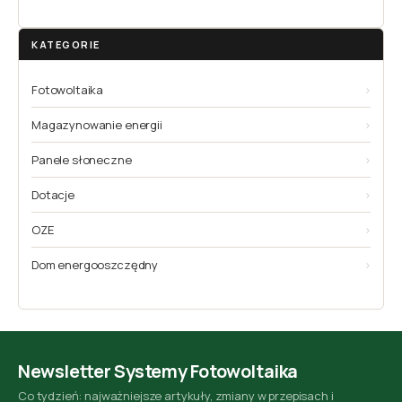
KATEGORIE
Fotowoltaika
›
Magazynowanie energii
›
Panele słoneczne
›
Dotacje
›
OZE
›
Dom energooszczędny
›
Newsletter Systemy Fotowoltaika
Co tydzień: najważniejsze artykuły, zmiany w przepisach i