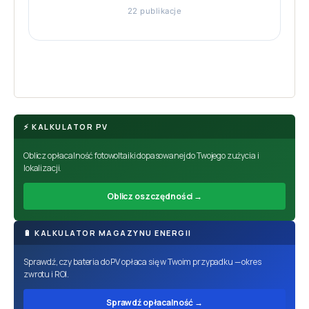
22 publikacje
⚡ KALKULATOR PV
Oblicz opłacalność fotowoltaiki dopasowanej do Twojego zużycia i
lokalizacji.
Oblicz oszczędności →
🔋 KALKULATOR MAGAZYNU ENERGII
Sprawdź, czy bateria do PV opłaca się w Twoim przypadku — okres
zwrotu i ROI.
Sprawdź opłacalność →