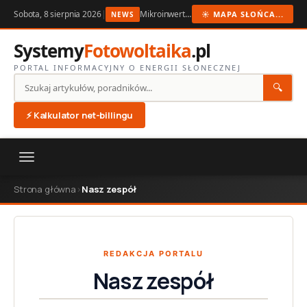
Sobota, 8 sierpnia 2026
|
Mikroinwertery PV w 2026: kiedy dopłata ma sens
☀ MAPA SŁOŃCA...
NEWS
Systemy
Fotowoltaika
.pl
PORTAL INFORMACYJNY O ENERGII SŁONECZNEJ
🔍
⚡ Kalkulator net-billingu
Strona główna
›
Nasz zespół
REDAKCJA PORTALU
Nasz zespół