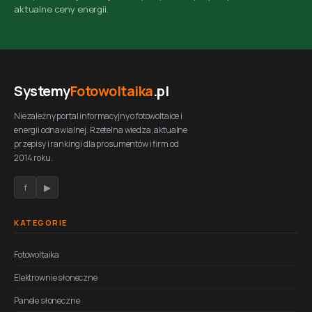
aktualne ceny energii.
Systemy
Fotowoltaika
.pl
Niezależny portal informacyjny o fotowoltaice i
energii odnawialnej. Rzetelna wiedza, aktualne
przepisy i rankingi dla prosumentów i firm od
2014 roku.
f
▶
KATEGORIE
Fotowoltaika
Elektrownie słoneczne
Panele słoneczne