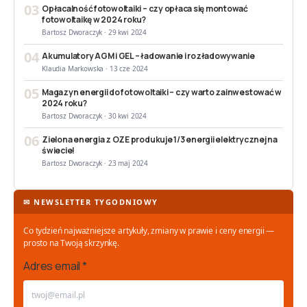
03
Opłacalność fotowoltaiki – czy opłaca się montować
fotowoltaikę w 2024 roku?
Bartosz Dworaczyk · 29 kwi 2024
04
Akumulatory AGM i GEL – ładowanie i rozładowywanie
Klaudia Markowska · 13 cze 2024
05
Magazyn energii do fotowoltaiki – czy warto zainwestować w
2024 roku?
Bartosz Dworaczyk · 30 kwi 2024
06
Zielona energia z OZE produkuje 1/3 energii elektrycznej na
świecie!
Bartosz Dworaczyk · 23 maj 2024
✉ NEWSLETTER TYGODNIOWY
Co tydzień najważniejsze artykuły, zmiany w prawie i ceny energii —
prosto na Twoją skrzynkę.
Adres email *