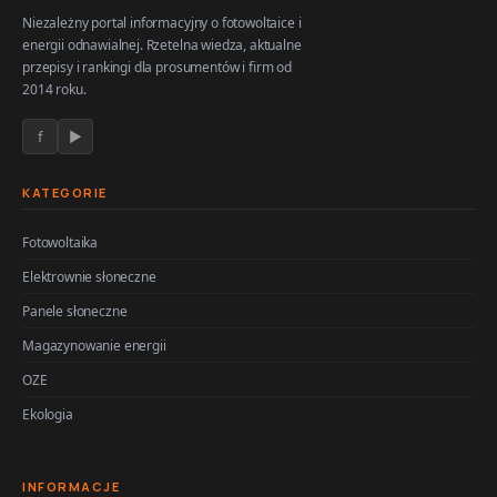
Niezależny portal informacyjny o fotowoltaice i
energii odnawialnej. Rzetelna wiedza, aktualne
przepisy i rankingi dla prosumentów i firm od
2014 roku.
f
▶
KATEGORIE
Fotowoltaika
Elektrownie słoneczne
Panele słoneczne
Magazynowanie energii
OZE
Ekologia
INFORMACJE