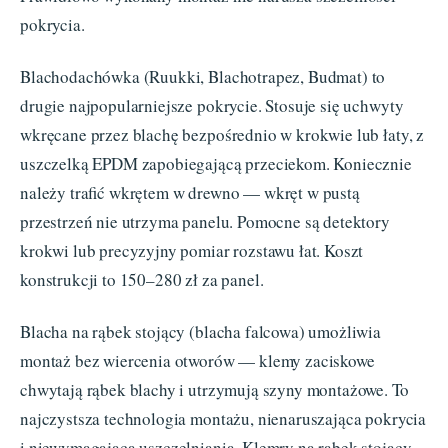
pokrycia.
Blachodachówka (Ruukki, Blachotrapez, Budmat) to
drugie najpopularniejsze pokrycie. Stosuje się uchwyty
wkręcane przez blachę bezpośrednio w krokwie lub łaty, z
uszczelką EPDM zapobiegającą przeciekom. Koniecznie
należy trafić wkrętem w drewno — wkręt w pustą
przestrzeń nie utrzyma panelu. Pomocne są detektory
krokwi lub precyzyjny pomiar rozstawu łat. Koszt
konstrukcji to 150–280 zł za panel.
Blacha na rąbek stojący (blacha falcowa) umożliwia
montaż bez wiercenia otworów — klemy zaciskowe
chwytają rąbek blachy i utrzymują szyny montażowe. To
najczystsza technologia montażu, nienaruszająca pokrycia
i niewymagająca uszczelniania. Klemry na rąbek stojący