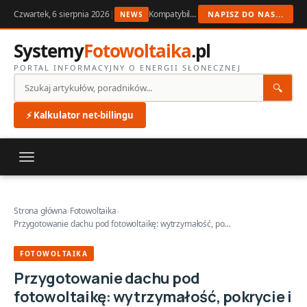
Czwartek, 6 sierpnia 2026
|
Kompatybilność falownika i magazynu energii w 2026
NAPISZ DO NAS...
NEWS
Systemy
Fotowoltaika
.pl
PORTAL INFORMACYJNY O ENERGII SŁONECZNEJ
🔍
⚡ Kalkulator net-billingu
Strona główna
›
Fotowoltaika
›
Przygotowanie dachu pod fotowoltaikę: wytrzymałość, po…
FOTOWOLTAIKA
Przygotowanie dachu pod
fotowoltaikę: wytrzymałość, pokrycie i