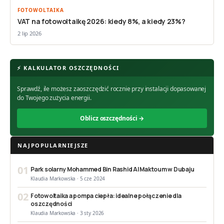
FOTOWOLTAIKA
VAT na fotowoltaikę 2026: kiedy 8%, a kiedy 23%?
2 lip 2026
⚡ KALKULATOR OSZCZĘDNOŚCI
Sprawdź, ile możesz zaoszczędzić rocznie przy instalacji dopasowanej
do Twojego zużycia energii.
Oblicz oszczędności →
NAJPOPULARNIEJSZE
01
Park solarny Mohammed Bin Rashid Al Maktoum w Dubaju
Klaudia Markowska · 5 cze 2024
02
Fotowoltaika a pompa ciepła: idealne połączenie dla
oszczędności
Klaudia Markowska · 3 sty 2026