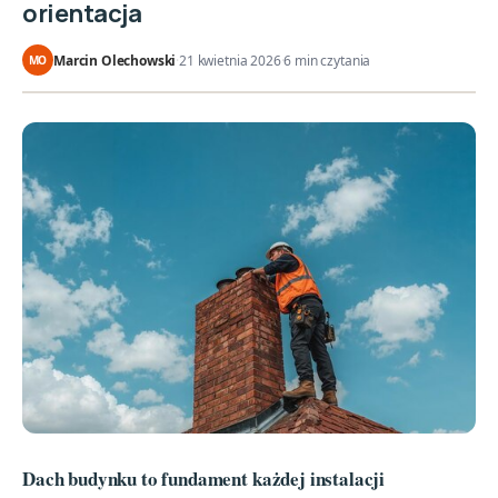
orientacja
Marcin Olechowski
·
21 kwietnia 2026
·
6 min czytania
MO
Dach budynku to fundament każdej instalacji