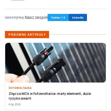
Nasz zespół
UDOSTĘPNIJ:
Twitter / X
LinkedIn
PODOBNE ARTYKUŁY
FOTOWOLTAIKA
Złącza MC4 w fotowoltaice: mały element, duże
ryzyko awarii
4 lip 2026