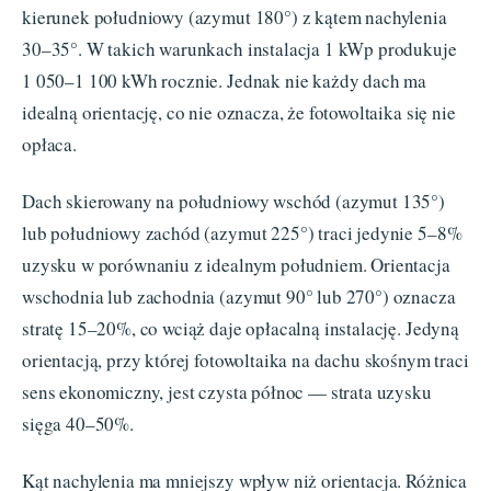
kierunek południowy (azymut 180°) z kątem nachylenia
30–35°. W takich warunkach instalacja 1 kWp produkuje
1 050–1 100 kWh rocznie. Jednak nie każdy dach ma
idealną orientację, co nie oznacza, że fotowoltaika się nie
opłaca.
Dach skierowany na południowy wschód (azymut 135°)
lub południowy zachód (azymut 225°) traci jedynie 5–8%
uzysku w porównaniu z idealnym południem. Orientacja
wschodnia lub zachodnia (azymut 90° lub 270°) oznacza
stratę 15–20%, co wciąż daje opłacalną instalację. Jedyną
orientacją, przy której fotowoltaika na dachu skośnym traci
sens ekonomiczny, jest czysta północ — strata uzysku
sięga 40–50%.
Kąt nachylenia ma mniejszy wpływ niż orientacja. Różnica