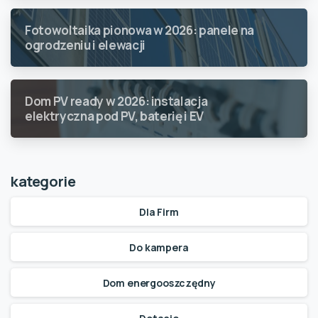
Fotowoltaika pionowa w 2026: panele na
ogrodzeniu i elewacji
Dom PV ready w 2026: instalacja
elektryczna pod PV, baterię i EV
kategorie
Dla Firm
Do kampera
Dom energooszczędny