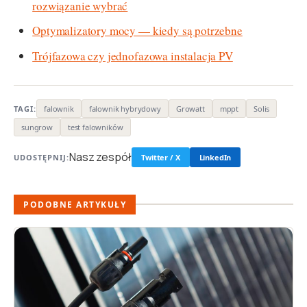
rozwiązanie wybrać
Optymalizatory mocy — kiedy są potrzebne
Trójfazowa czy jednofazowa instalacja PV
TAGI:
falownik
falownik hybrydowy
Growatt
mppt
Solis
sungrow
test falowników
Nasz zespół
UDOSTĘPNIJ:
Twitter / X
LinkedIn
PODOBNE ARTYKUŁY