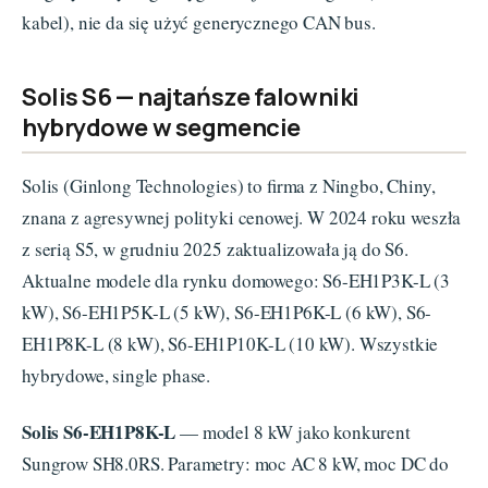
kabel), nie da się użyć generycznego CAN bus.
Solis S6 — najtańsze falowniki
hybrydowe w segmencie
Solis (Ginlong Technologies) to firma z Ningbo, Chiny,
znana z agresywnej polityki cenowej. W 2024 roku weszła
z serią S5, w grudniu 2025 zaktualizowała ją do S6.
Aktualne modele dla rynku domowego: S6-EH1P3K-L (3
kW), S6-EH1P5K-L (5 kW), S6-EH1P6K-L (6 kW), S6-
EH1P8K-L (8 kW), S6-EH1P10K-L (10 kW). Wszystkie
hybrydowe, single phase.
Solis S6-EH1P8K-L
— model 8 kW jako konkurent
Sungrow SH8.0RS. Parametry: moc AC 8 kW, moc DC do