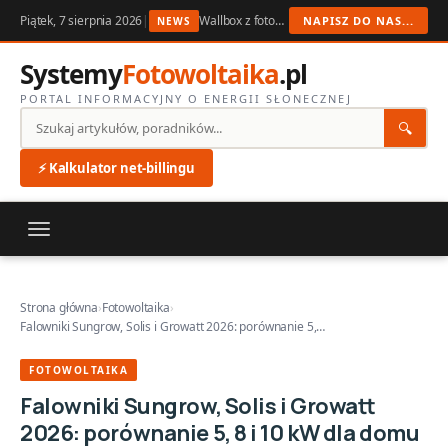
Piątek, 7 sierpnia 2026
|
Wallbox z fotowoltaiką 2026: ładowanie auta z nadwyżek PV
NAPISZ DO NAS...
NEWS
Systemy
Fotowoltaika
.pl
PORTAL INFORMACYJNY O ENERGII SŁONECZNEJ
🔍
⚡ Kalkulator net-billingu
Strona główna
›
Fotowoltaika
›
Falowniki Sungrow, Solis i Growatt 2026: porównanie 5,…
FOTOWOLTAIKA
Falowniki Sungrow, Solis i Growatt
2026: porównanie 5, 8 i 10 kW dla domu