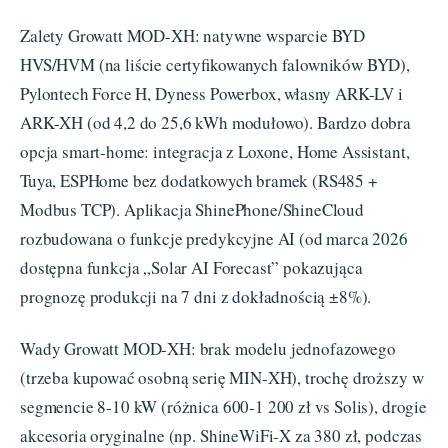
Zalety Growatt MOD-XH: natywne wsparcie BYD
HVS/HVM (na liście certyfikowanych falowników BYD),
Pylontech Force H, Dyness Powerbox, własny ARK-LV i
ARK-XH (od 4,2 do 25,6 kWh modułowo). Bardzo dobra
opcja smart-home: integracja z Loxone, Home Assistant,
Tuya, ESPHome bez dodatkowych bramek (RS485 +
Modbus TCP). Aplikacja ShinePhone/ShineCloud
rozbudowana o funkcje predykcyjne AI (od marca 2026
dostępna funkcja „Solar AI Forecast” pokazująca
prognozę produkcji na 7 dni z dokładnością ±8%).
Wady Growatt MOD-XH: brak modelu jednofazowego
(trzeba kupować osobną serię MIN-XH), trochę droższy w
segmencie 8-10 kW (różnica 600-1 200 zł vs Solis), drogie
akcesoria oryginalne (np. ShineWiFi-X za 380 zł, podczas