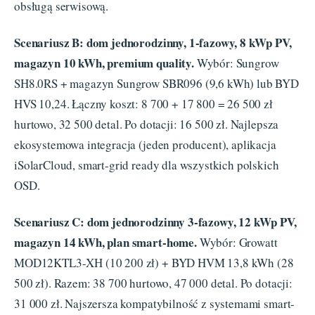
obsługą serwisową.
Scenariusz B: dom jednorodzinny, 1-fazowy, 8 kWp PV,
magazyn 10 kWh, premium quality.
Wybór: Sungrow
SH8.0RS + magazyn Sungrow SBR096 (9,6 kWh) lub BYD
HVS 10,24. Łączny koszt: 8 700 + 17 800 = 26 500 zł
hurtowo, 32 500 detal. Po dotacji: 16 500 zł. Najlepsza
ekosystemowa integracja (jeden producent), aplikacja
iSolarCloud, smart-grid ready dla wszystkich polskich
OSD.
Scenariusz C: dom jednorodzinny 3-fazowy, 12 kWp PV,
magazyn 14 kWh, plan smart-home.
Wybór: Growatt
MOD12KTL3-XH (10 200 zł) + BYD HVM 13,8 kWh (28
500 zł). Razem: 38 700 hurtowo, 47 000 detal. Po dotacji:
31 000 zł. Najszersza kompatybilność z systemami smart-