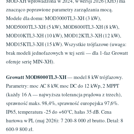
MOD-XH wprowadzona w 2024, w wersji 2026 (XH3) ma
znacząco poprawione parametry zarządzania mocą.
Modele dla domu: MOD3000TL3-XH (3 kW),
MOD5000TL3-XH (5 kW), MOD8000TL3-XH (8 kW),
MOD10KTL3-XH (10 kW), MOD12KTL3-XH (12 kW),
MOD15KTL3-XH (15 kW). Wszystkie trójfazowe (uwaga:
brak modeli jednofazowych w tej serii — dla 1-faz Growatt
oferuje serię MIN-XH).
Growatt MOD8000TL3-XH
— model 8 kW trójfazowy.
Parametry: moc AC 8 kW, moc DC do 12 kWp, 2 MPPT
(każdy 16 A — najwyższa tolerancja prądowa z trzech),
sprawność maks. 98,4%, sprawność europejska 97,6%.
IP65, temperatura -25 do +60°C, hałas 35 dB. Cena
hurtowa w PL (maj 2026): 7 200-8 000 zł brutto. Detal: 8
600-9 800 zł.