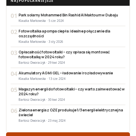
NAJPOPULARNIEJSZE
01
Park solarny Mohammed Bin Rashid Al Maktoum w Dubaju
Klaudia Markowska · 5 cze 2024
02
Fotowoltaika a pompa ciepła: idealne połączenie dla
oszczędności
Klaudia Markowska · 3 sty 2026
03
Opłacalność fotowoltaiki – czy opłaca się montować
fotowoltaikę w 2024 roku?
Bartosz Dworaczyk · 29 kwi 2024
04
Akumulatory AGM i GEL – ładowanie i rozładowywanie
Klaudia Markowska · 13 cze 2024
05
Magazyn energii do fotowoltaiki – czy warto zainwestować w
2024 roku?
Bartosz Dworaczyk · 30 kwi 2024
06
Zielona energia z OZE produkuje 1/3 energii elektrycznej na
świecie!
Bartosz Dworaczyk · 23 maj 2024