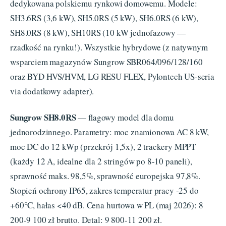
dedykowana polskiemu rynkowi domowemu. Modele:
SH3.6RS (3,6 kW), SH5.0RS (5 kW), SH6.0RS (6 kW),
SH8.0RS (8 kW), SH10RS (10 kW jednofazowy —
rzadkość na rynku!). Wszystkie hybrydowe (z natywnym
wsparciem magazynów Sungrow SBR064/096/128/160
oraz BYD HVS/HVM, LG RESU FLEX, Pylontech US-seria
via dodatkowy adapter).
Sungrow SH8.0RS
— flagowy model dla domu
jednorodzinnego. Parametry: moc znamionowa AC 8 kW,
moc DC do 12 kWp (przekrój 1,5x), 2 trackery MPPT
(każdy 12 A, idealne dla 2 stringów po 8-10 paneli),
sprawność maks. 98,5%, sprawność europejska 97,8%.
Stopień ochrony IP65, zakres temperatur pracy -25 do
+60°C, hałas <40 dB. Cena hurtowa w PL (maj 2026): 8
200-9 100 zł brutto. Detal: 9 800-11 200 zł.