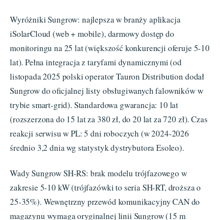
Wyróżniki Sungrow: najlepsza w branży aplikacja
iSolarCloud (web + mobile), darmowy dostęp do
monitoringu na 25 lat (większość konkurencji oferuje 5-10
lat). Pełna integracja z taryfami dynamicznymi (od
listopada 2025 polski operator Tauron Distribution dodał
Sungrow do oficjalnej listy obsługiwanych falowników w
trybie smart-grid). Standardowa gwarancja: 10 lat
(rozszerzona do 15 lat za 380 zł, do 20 lat za 720 zł). Czas
reakcji serwisu w PL: 5 dni roboczych (w 2024-2026
średnio 3,2 dnia wg statystyk dystrybutora Esoleo).
Wady Sungrow SH-RS: brak modelu trójfazowego w
zakresie 5-10 kW (trójfazówki to seria SH-RT, droższa o
25-35%). Wewnętrzny przewód komunikacyjny CAN do
magazynu wymaga oryginalnej linii Sungrow (15 m