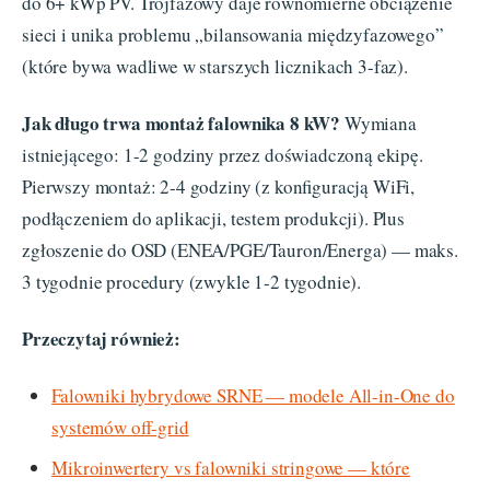
do 6+ kWp PV. Trójfazowy daje równomierne obciążenie
sieci i unika problemu „bilansowania międzyfazowego”
(które bywa wadliwe w starszych licznikach 3-faz).
Jak długo trwa montaż falownika 8 kW?
Wymiana
istniejącego: 1-2 godziny przez doświadczoną ekipę.
Pierwszy montaż: 2-4 godziny (z konfiguracją WiFi,
podłączeniem do aplikacji, testem produkcji). Plus
zgłoszenie do OSD (ENEA/PGE/Tauron/Energa) — maks.
3 tygodnie procedury (zwykle 1-2 tygodnie).
Przeczytaj również:
Falowniki hybrydowe SRNE — modele All-in-One do
systemów off-grid
Mikroinwertery vs falowniki stringowe — które