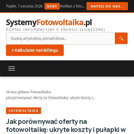
Piątek, 7 sierpnia 2026
|
Wallbox z fotowoltaiką 2026: ładowanie auta z nadwyżek PV
NAPISZ DO NAS...
NEWS
Systemy
Fotowoltaika
.pl
PORTAL INFORMACYJNY O ENERGII SŁONECZNEJ
🔍
⚡ Kalkulator net-billingu
Strona główna
›
Fotowoltaika
›
Jak porównywać oferty na fotowoltaikę: ukryte koszty i…
FOTOWOLTAIKA
Jak porównywać oferty na
fotowoltaikę: ukryte koszty i pułapki w