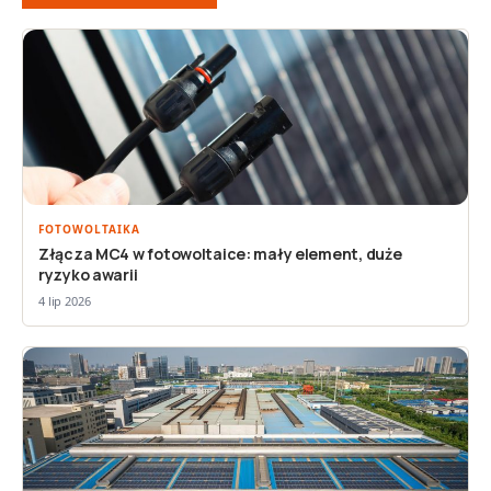
FOTOWOLTAIKA
Złącza MC4 w fotowoltaice: mały element, duże
ryzyko awarii
4 lip 2026