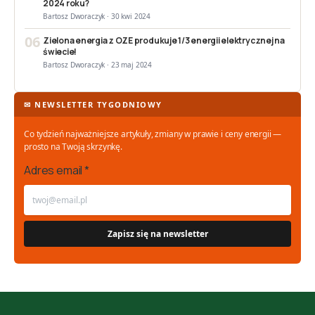
2024 roku?
Bartosz Dworaczyk · 30 kwi 2024
06
Zielona energia z OZE produkuje 1/3 energii elektrycznej na
świecie!
Bartosz Dworaczyk · 23 maj 2024
✉ NEWSLETTER TYGODNIOWY
Co tydzień najważniejsze artykuły, zmiany w prawie i ceny energii —
prosto na Twoją skrzynkę.
Adres email *