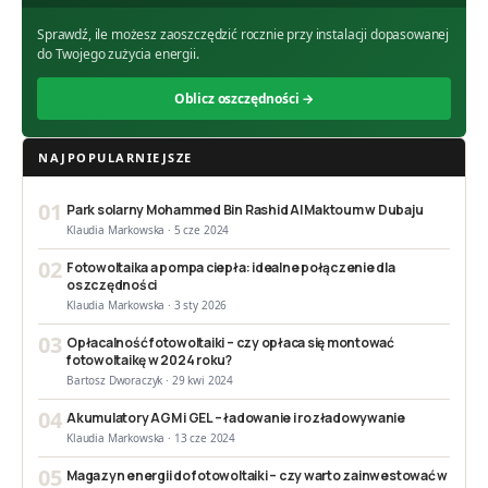
Sprawdź, ile możesz zaoszczędzić rocznie przy instalacji dopasowanej
do Twojego zużycia energii.
Oblicz oszczędności →
NAJPOPULARNIEJSZE
01
Park solarny Mohammed Bin Rashid Al Maktoum w Dubaju
Klaudia Markowska · 5 cze 2024
02
Fotowoltaika a pompa ciepła: idealne połączenie dla
oszczędności
Klaudia Markowska · 3 sty 2026
03
Opłacalność fotowoltaiki – czy opłaca się montować
fotowoltaikę w 2024 roku?
Bartosz Dworaczyk · 29 kwi 2024
04
Akumulatory AGM i GEL – ładowanie i rozładowywanie
Klaudia Markowska · 13 cze 2024
05
Magazyn energii do fotowoltaiki – czy warto zainwestować w