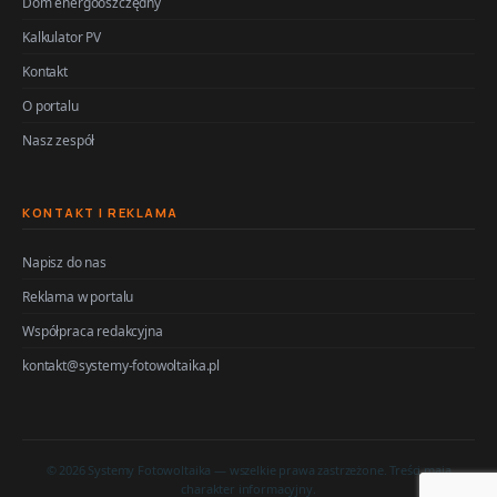
Dom energooszczędny
Kalkulator PV
Kontakt
O portalu
Nasz zespół
KONTAKT I REKLAMA
Napisz do nas
Reklama w portalu
Współpraca redakcyjna
kontakt@systemy-fotowoltaika.pl
© 2026 Systemy Fotowoltaika — wszelkie prawa zastrzeżone. Treści mają
charakter informacyjny.