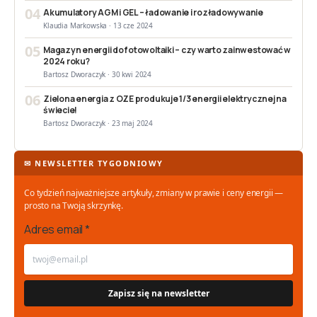
04
Akumulatory AGM i GEL – ładowanie i rozładowywanie
Klaudia Markowska · 13 cze 2024
05
Magazyn energii do fotowoltaiki – czy warto zainwestować w
2024 roku?
Bartosz Dworaczyk · 30 kwi 2024
06
Zielona energia z OZE produkuje 1/3 energii elektrycznej na
świecie!
Bartosz Dworaczyk · 23 maj 2024
✉ NEWSLETTER TYGODNIOWY
Co tydzień najważniejsze artykuły, zmiany w prawie i ceny energii —
prosto na Twoją skrzynkę.
Adres email *