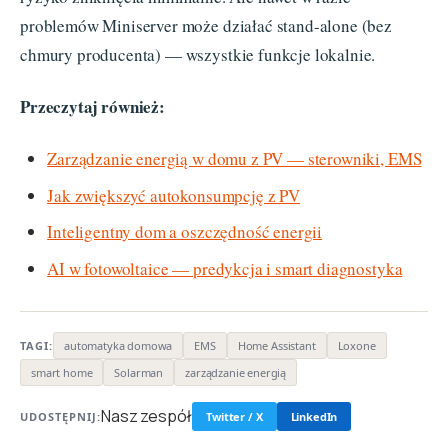
problemów Miniserver może działać stand-alone (bez
chmury producenta) — wszystkie funkcje lokalnie.
Przeczytaj również:
Zarządzanie energią w domu z PV — sterowniki, EMS
Jak zwiększyć autokonsumpcję z PV
Inteligentny dom a oszczędność energii
AI w fotowoltaice — predykcja i smart diagnostyka
TAGI:
automatyka domowa
EMS
Home Assistant
Loxone
smart home
Solarman
zarządzanie energią
Nasz zespół
UDOSTĘPNIJ:
Twitter / X
LinkedIn