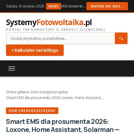
Sobota, 8 sierpnia 2026
|
Mikroinwertery PV w 2026: kiedy dopłata ma sens
NAPISZ DO NAS...
NEWS
Systemy
Fotowoltaika
.pl
PORTAL INFORMACYJNY O ENERGII SŁONECZNEJ
🔍
⚡ Kalkulator net-billingu
Strona główna
›
Dom energooszczędny
›
Smart EMS dla prosumenta 2026: Loxone, Home Assistant,…
DOM ENERGOOSZCZĘDNY
Smart EMS dla prosumenta 2026:
Loxone, Home Assistant, Solarman —