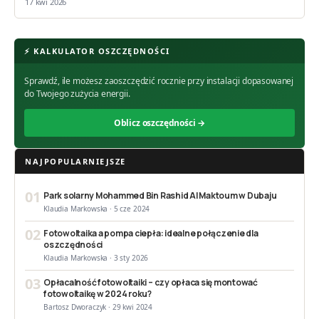
17 kwi 2026
⚡ KALKULATOR OSZCZĘDNOŚCI
Sprawdź, ile możesz zaoszczędzić rocznie przy instalacji dopasowanej
do Twojego zużycia energii.
Oblicz oszczędności →
NAJPOPULARNIEJSZE
01
Park solarny Mohammed Bin Rashid Al Maktoum w Dubaju
Klaudia Markowska · 5 cze 2024
02
Fotowoltaika a pompa ciepła: idealne połączenie dla
oszczędności
Klaudia Markowska · 3 sty 2026
03
Opłacalność fotowoltaiki – czy opłaca się montować
fotowoltaikę w 2024 roku?
Bartosz Dworaczyk · 29 kwi 2024