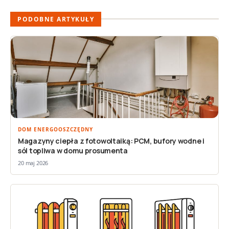
PODOBNE ARTYKUŁY
DOM ENERGOOSZCZĘDNY
Magazyny ciepła z fotowoltaiką: PCM, bufory wodne i
sól topliwa w domu prosumenta
20 maj 2026