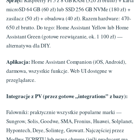
Sprzęt:
Raspberry Pi 5 z 8 GB RAM (320 zł brutto) + karta
microSD 64 GB (60 zł) lub SSD 256 GB NVMe (180 zł) +
zasilacz (50 zł) + obudowa (40 zł). Razem hardware: 470-
650 zł brutto. Do tego: Home Assistant Yellow lub Home
Assistant Green (gotowe rozwiązanie, ok. 1 100 zł) —
alternatywa dla DIY.
Aplikacja:
Home Assistant Companion (iOS, Android),
darmowa, wszystkie funkcje. Web UI dostępne w
przeglądarce.
Integracje z PV (przez gotowe „integrations” z bazy):
Falowniki: praktycznie wszystkie popularne marki —
Sungrow, Solis, Goodwe, SMA, Fronius, Huawei, Solplanet,
Hypontech, Deye, Solinteg, Growatt. Najczęściej przez
Modbus TCP/RTU lub przez chmurę (jeśli producent ma