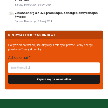
2024 roku?
Bartosz Dworaczyk · 30 kwi 2024
06
Zielona energia z OZE produkuje 1/3 energii elektrycznej na
świecie!
Bartosz Dworaczyk · 23 maj 2024
✉ NEWSLETTER TYGODNIOWY
Co tydzień najważniejsze artykuły, zmiany w prawie i ceny energii —
prosto na Twoją skrzynkę.
Adres email *