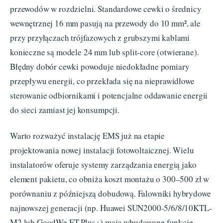
przewodów w rozdzielni. Standardowe cewki o średnicy
wewnętrznej 16 mm pasują na przewody do 10 mm², ale
przy przyłączach trójfazowych z grubszymi kablami
konieczne są modele 24 mm lub split-core (otwierane).
Błędny dobór cewki powoduje niedokładne pomiary
przepływu energii, co przekłada się na nieprawidłowe
sterowanie odbiornikami i potencjalne oddawanie energii
do sieci zamiast jej konsumpcji.
Warto rozważyć instalację EMS już na etapie
projektowania nowej instalacji fotowoltaicznej. Wielu
instalatorów oferuje systemy zarządzania energią jako
element pakietu, co obniża koszt montażu o 300–500 zł w
porównaniu z późniejszą dobudową. Falowniki hybrydowe
najnowszej generacji (np. Huawei SUN2000-5/6/8/10KTL-
M2 lub GoodWe ET Plus+) mają wbudowane funkcje