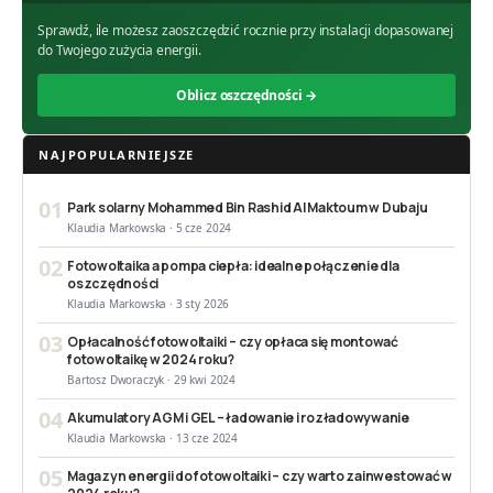
Sprawdź, ile możesz zaoszczędzić rocznie przy instalacji dopasowanej
do Twojego zużycia energii.
Oblicz oszczędności →
NAJPOPULARNIEJSZE
01
Park solarny Mohammed Bin Rashid Al Maktoum w Dubaju
Klaudia Markowska · 5 cze 2024
02
Fotowoltaika a pompa ciepła: idealne połączenie dla
oszczędności
Klaudia Markowska · 3 sty 2026
03
Opłacalność fotowoltaiki – czy opłaca się montować
fotowoltaikę w 2024 roku?
Bartosz Dworaczyk · 29 kwi 2024
04
Akumulatory AGM i GEL – ładowanie i rozładowywanie
Klaudia Markowska · 13 cze 2024
05
Magazyn energii do fotowoltaiki – czy warto zainwestować w