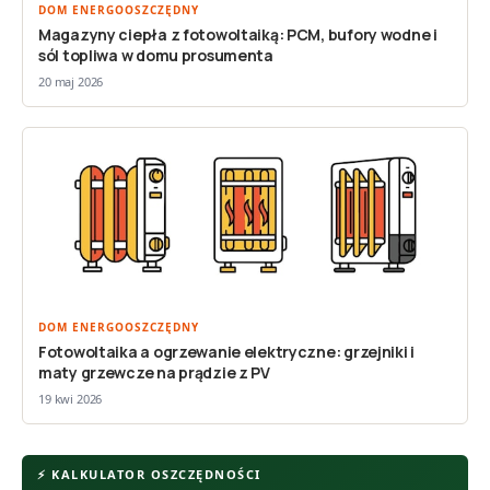
DOM ENERGOOSZCZĘDNY
Magazyny ciepła z fotowoltaiką: PCM, bufory wodne i
sól topliwa w domu prosumenta
20 maj 2026
DOM ENERGOOSZCZĘDNY
Fotowoltaika a ogrzewanie elektryczne: grzejniki i
maty grzewcze na prądzie z PV
19 kwi 2026
⚡ KALKULATOR OSZCZĘDNOŚCI