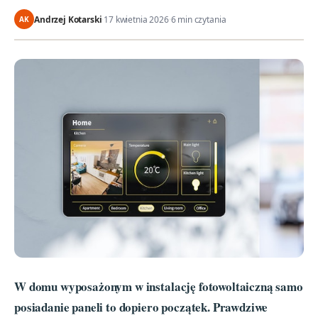
Andrzej Kotarski
·
17 kwietnia 2026
·
6 min czytania
AK
W domu wyposażonym w instalację fotowoltaiczną samo
posiadanie paneli to dopiero początek. Prawdziwe