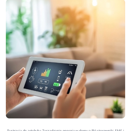
Ilustracja do artykułu: Zarządzanie energią w domu z PV: sterowniki, EMS i