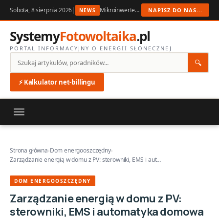
Sobota, 8 sierpnia 2026
|
Mikroinwertery PV w 2026: kiedy dopłata ma sens
NAPISZ DO NAS...
NEWS
Systemy
Fotowoltaika
.pl
PORTAL INFORMACYJNY O ENERGII SŁONECZNEJ
🔍
⚡ Kalkulator net-billingu
Strona główna
›
Dom energooszczędny
›
Zarządzanie energią w domu z PV: sterowniki, EMS i aut…
DOM ENERGOOSZCZĘDNY
Zarządzanie energią w domu z PV:
sterowniki, EMS i automatyka domowa