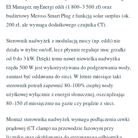
EI Manager, myEnergi eddi (1 800–3 500 zł) oraz
budżetowy Meross Smart Plug z funkcją solar surplus (ok.
200 zł, ale wymaga dodatkowego czujnika CT).
Sterownik nadwyżek z modulacją mocy (np. eddi) nie
działa w trybie on/off, lecz płynnie reguluje moc grzałki
od 0 do 3 kW. Dzięki temu nawet niewielka nadwyżka
rzędu 500 W jest wykorzystywana do podgrzewania wody,
zamiast być oddawana do sieci. W letnie miesiące taki
sterownik potrafi zapewnić 80–100% ciepłej wody
użytkowej wyłącznie z energii słonecznej, oszczędzając
80–150 zł miesięcznie na gazie czy prądzie z sieci.
Montaż sterownika nadwyżek wymaga podłączenia cewki
prądowej (CT clamp) na przewodzie fazowym przy
liczniku oraz okablowania do sterowanego odbiornika.