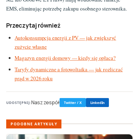
EMS, eliminując potrzebę zakupu osobnego sterownika.
Przeczytaj również
Autokonsumpcja energii z PV — jak zwiększyć
zużycie własne
Magazyn energii domowy — kiedy się opłaca?
Taryfy dynamiczne a fotowoltaika — jak rozliczać
prąd w 2026 roku
Nasz zespół
UDOSTĘPNIJ:
Twitter / X
LinkedIn
PODOBNE ARTYKUŁY