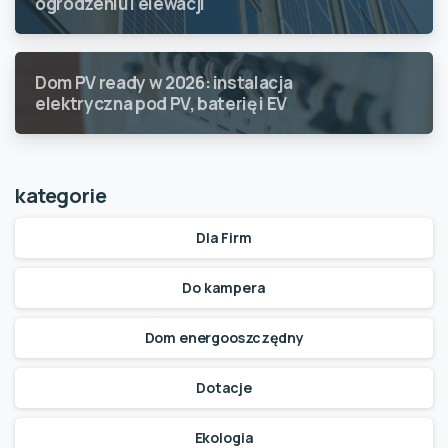
ogrodzeniu i elewacji
Dom PV ready w 2026: instalacja
elektryczna pod PV, baterię i EV
kategorie
Dla Firm
Do kampera
Dom energooszczędny
Dotacje
Ekologia