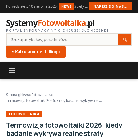
Poniedziałek, 10 sierpnia 2026
|
Strefy wiatrowe PV w 2026: montaż, którego nie zerwie wichura
NAPISZ DO NAS...
NEWS
Systemy
Fotowoltaika
.pl
PORTAL INFORMACYJNY O ENERGII SŁONECZNEJ
🔍
⚡ Kalkulator net-billingu
Strona główna
›
Fotowoltaika
›
Termowizja fotowoltaiki 2026: kiedy badanie wykrywa re…
FOTOWOLTAIKA
Termowizja fotowoltaiki 2026: kiedy
badanie wykrywa realne straty