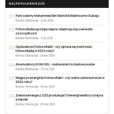
NAJPOPULARNIEJSZE
01
Park solarny Mohammed Bin Rashid Al Maktoum w Dubaju
Klaudia Markowska · 5 cze 2024
02
Fotowoltaika a pompa ciepła: idealne połączenie dla
oszczędności
Klaudia Markowska · 3 sty 2026
03
Opłacalność fotowoltaiki – czy opłaca się montować
fotowoltaikę w 2024 roku?
Bartosz Dworaczyk · 29 kwi 2024
04
Akumulatory AGM i GEL – ładowanie i rozładowywanie
Klaudia Markowska · 13 cze 2024
05
Magazyn energii do fotowoltaiki – czy warto zainwestować w
2024 roku?
Bartosz Dworaczyk · 30 kwi 2024
06
Zielona energia z OZE produkuje 1/3 energii elektrycznej na
świecie!
Bartosz Dworaczyk · 23 maj 2024