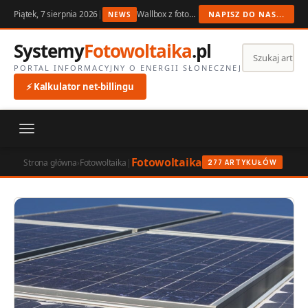
Piątek, 7 sierpnia 2026
|
Wallbox z fotowoltaiką 2026: ładowanie auta z nadwyżek PV
NAPISZ DO NAS...
NEWS
Systemy
Fotowoltaika
.pl
PORTAL INFORMACYJNY O ENERGII SŁONECZNEJ
⚡ Kalkulator net-billingu
Fotowoltaika
Strona główna
›
Fotowoltaika
|
277 ARTYKUŁÓW