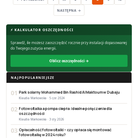
NASTĘPNA →
⚡ KALKULATOR OSZCZĘDNOŚCI
Sprawdź, ile możesz zaoszczędzić rocznie przy instalacji dopasowanej
do Twojego zużycia energii.
Oblicz oszczędności →
NAJPOPULARNIEJSZE
01
Park solarny Mohammed Bin Rashid Al Maktoum w Dubaju
Klaudia Markowska · 5 cze 2024
02
Fotowoltaika a pompa ciepła: idealne połączenie dla
oszczędności
Klaudia Markowska · 3 sty 2026
03
Opłacalność fotowoltaiki – czy opłaca się montować
fotowoltaikę w 2024 roku?