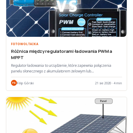
FOTOWOLTAIKA
Różnica między regulatorami ładowania PWM a
MPPT
Regulator ładowania to urządzenie, które zapewnia połączenia
panelu słonecznego z akumulatorem żelowym lub…
Filip Górski
21 sie 2020 · 4 min
FG