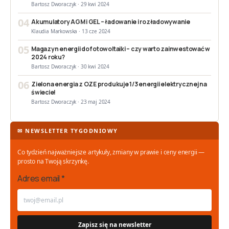
Bartosz Dworaczyk · 29 kwi 2024
04
Akumulatory AGM i GEL – ładowanie i rozładowywanie
Klaudia Markowska · 13 cze 2024
05
Magazyn energii do fotowoltaiki – czy warto zainwestować w
2024 roku?
Bartosz Dworaczyk · 30 kwi 2024
06
Zielona energia z OZE produkuje 1/3 energii elektrycznej na
świecie!
Bartosz Dworaczyk · 23 maj 2024
✉ NEWSLETTER TYGODNIOWY
Co tydzień najważniejsze artykuły, zmiany w prawie i ceny energii —
prosto na Twoją skrzynkę.
Adres email *