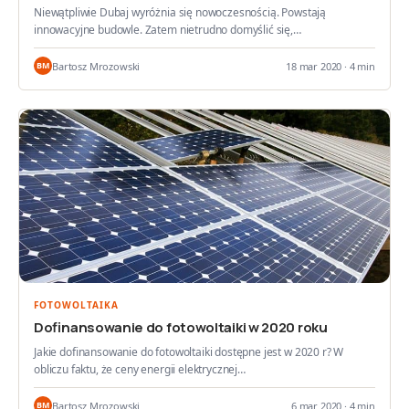
Niewątpliwie Dubaj wyróżnia się nowoczesnością. Powstają
innowacyjne budowle. Zatem nietrudno domyślić się,…
Bartosz Mrozowski
18 mar 2020 · 4 min
BM
FOTOWOLTAIKA
Dofinansowanie do fotowoltaiki w 2020 roku
Jakie dofinansowanie do fotowoltaiki dostępne jest w 2020 r? W
obliczu faktu, że ceny energii elektrycznej…
Bartosz Mrozowski
6 mar 2020 · 4 min
BM