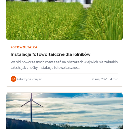
FOTOWOLTAIKA
Instalacje fotowoltaiczne dla rolników
Wśród nowoczesnych rozwiązań na obszarach wiejskich nie zabrakło
takich, jak choćby instalacje fotowoltaiczne…
Katarzyna Krajtar
30 maj 2021 · 4 min
KK