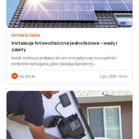
FOTOWOLTAIKA
Instalacja fotowoltaiczna jednofazowa – wady i
zalety
Każda instalacja podpięta do sieci energetycznej musi spełniać
konkretne wymagania, jakie stawiają Operatorzy…
Filip Górski
5 gru 2020 · 4 min
FG