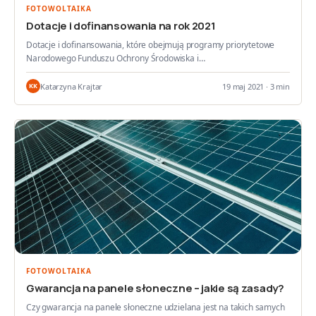
FOTOWOLTAIKA
Dotacje i dofinansowania na rok 2021
Dotacje i dofinansowania, które obejmują programy priorytetowe
Narodowego Funduszu Ochrony Środowiska i…
Katarzyna Krajtar
19 maj 2021 · 3 min
KK
FOTOWOLTAIKA
Gwarancja na panele słoneczne – jakie są zasady?
Czy gwarancja na panele słoneczne udzielana jest na takich samych