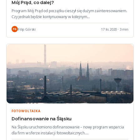
Mój Prąd, co dalej?
Program Mój Prąd od początku cieszył się dużym zainteresowaniem.
Czy jednak będzie kontynuowany w kolejnym…
Filip Górski
17 lis 2020 · 3 min
FG
FOTOWOLTAIKA
Dofinansowanie na Śląsku
Na Śląsku uruchomiono dofinansowanie – nowy program wsparcia
dla firm w sferze instalacji fotowoltaicznych.…