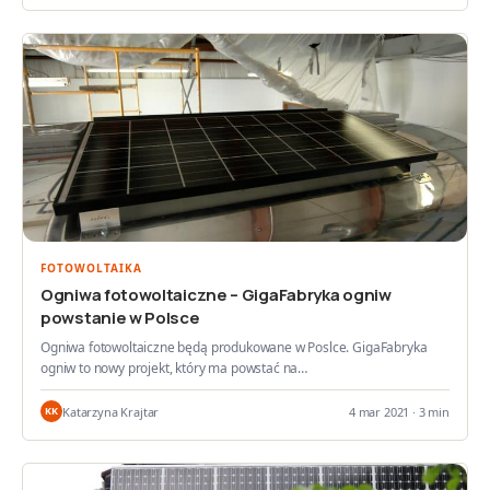
FOTOWOLTAIKA
Ogniwa fotowoltaiczne – GigaFabryka ogniw
powstanie w Polsce
Ogniwa fotowoltaiczne będą produkowane w Poslce. GigaFabryka
ogniw to nowy projekt, który ma powstać na…
Katarzyna Krajtar
4 mar 2021 · 3 min
KK