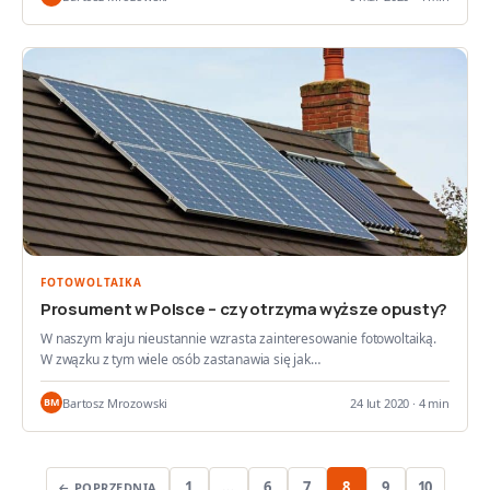
FOTOWOLTAIKA
Prosument w Polsce – czy otrzyma wyższe opusty?
W naszym kraju nieustannie wzrasta zainteresowanie fotowoltaiką.
W zwązku z tym wiele osób zastanawia się jak…
Bartosz Mrozowski
24 lut 2020 · 4 min
BM
1
…
6
7
8
9
10
← POPRZEDNIA