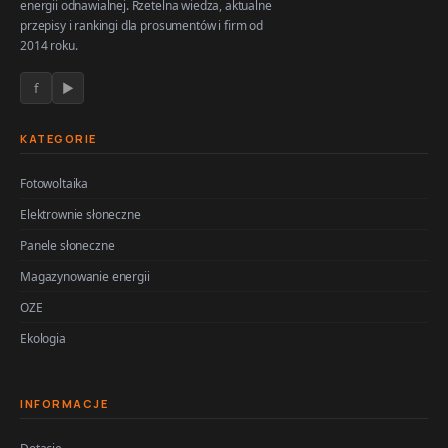
energii odnawialnej. Rzetelna wiedza, aktualne
przepisy i rankingi dla prosumentów i firm od
2014 roku.
f
▶
KATEGORIE
Fotowoltaika
Elektrownie słoneczne
Panele słoneczne
Magazynowanie energii
OZE
Ekologia
INFORMACJE