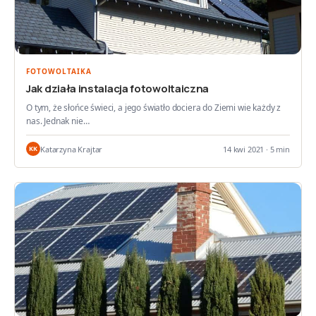
FOTOWOLTAIKA
Jak działa instalacja fotowoltaiczna
O tym, że słońce świeci, a jego światło dociera do Ziemi wie każdy z
nas. Jednak nie…
Katarzyna Krajtar
14 kwi 2021 · 5 min
KK