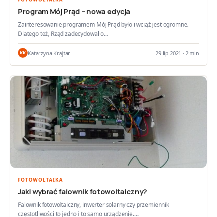
Program Mój Prąd – nowa edycja
Zainteresowanie programem Mój Prąd było i wciąż jest ogromne.
Dlatego też, Rząd zadecydował o…
Katarzyna Krajtar
29 lip 2021 · 2 min
KK
FOTOWOLTAIKA
Jaki wybrać falownik fotowoltaiczny?
Falownik fotowoltaiczny, inwerter solarny czy przemiennik
częstotliwości to jedno i to samo urządzenie.…