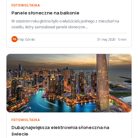
FOTOWOLTAIKA
Panele słoneczne na balkonie
W ostatnim roku głośno było o właścicielu jednego z mieszkań na
osiedlu, który zainstalował panele słoneczne…
Filip Górski
31 maj 2020 · 5 min
FG
FOTOWOLTAIKA
Dubaj największa elektrownia słoneczna na
świecie