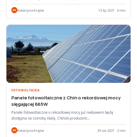
Katarzyna Krajtar
13 lip 2021 · 6 min
KK
FOTOWOLTAIKA
Panele fotowoltaiczne z Chin o rekordowej mocy
sięgającej 665W
Panele fotowoltaiczne o rekordowej mocy już niebawem będą
dostępna na szeroką skalę. Chiński producent…
Katarzyna Krajtar
29 cze 2021 · 2 min
KK